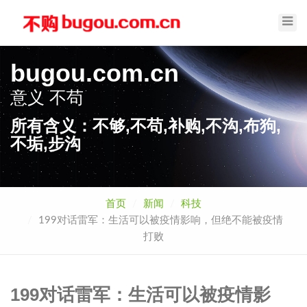
Toggl
Navig
bugou.com.cn
意义
补购
所有含义：不够,不苟,补购,不沟,布狗,
不垢,步沟
首页
新闻
科技
199对话雷军：生活可以被疫情影响，但绝不能被疫情
打败
199对话雷军：生活可以被疫情影