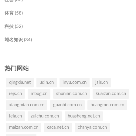
体育 (58)
科技 (52)
域名知识 (34)
热门网站
qingxia.net
uqin.cn
inyu.com.cn
jsis.cn
iejs.cn
mbug.cn
shunian.com.cn
kuaizan.com.cn
xiangmian.com.cn
guanbi.com.cn
huangmo.com.cn
iela.cn
zuichu.com.cn
huasheng.net.cn
maizan.com.cn
caca.net.cn
chanya.com.cn