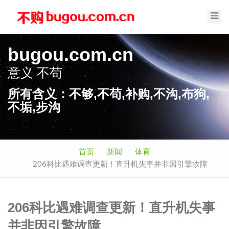
Toggl
Navig
bugou.com.cn
意义
不苟
所有含义：不够,不苟,补购,不沟,布狗,
不垢,步沟
首页
新闻
体育
206科比遇难调查更新！直升机失事并非因引擎故障
206科比遇难调查更新！直升机失事
并非因引擎故障