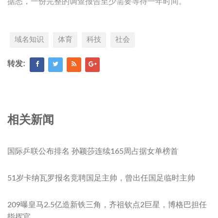
据悉，一份完整的调查报告至少需要等待一年时间。
域名知识
体育
科技
社会
转发:
相关新闻
国际乒联公布排名 孙颖莎连续165周占据女单榜首
51岁卡纳瓦罗报名竞聘国足主帅，曾出任国足临时主帅
209曝皇马2.5亿造新铁三角，齐祖钦点2巨星，博格巴担任
指挥官